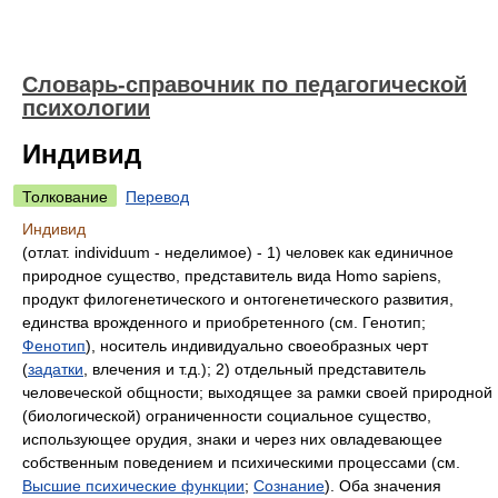
Словарь-справочник по педагогической
психологии
Индивид
Толкование
Перевод
Индивид
(отлат. individuum - неделимое) - 1) человек как единичное
природное существо, представитель вида Homo sapiens,
продукт филогенетического и онтогенетического развития,
единства врожденного и приобретенного (см. Генотип;
Фенотип
), носитель индивидуально своеобразных черт
(
задатки
, влечения и т.д.); 2) отдельный представитель
человеческой общности; выходящее за рамки своей природной
(биологической) ограниченности социальное существо,
использующее орудия, знаки и через них овладевающее
собственным поведением и психическими процессами (см.
Высшие психические функции
;
Сознание
). Оба значения