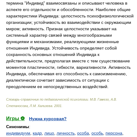
термина "Индивид" взаимосвязаны и описывают человека в
аспекте его отдельности и обособленности. Наиболее общие
характеристики Индивида: целостность психофизиологической
организации; устойчивость во взаимодействии с окружающим
миром; активность. Признак целостности указывает на
системный характер связей между многообразными
функциями и механизмами, реализующими жизненные
отношения Индивида. Устойчивость определяет собой
сохранность основных отношений Индивида к
действительности, предполагая вместе с тем существование
моментов пластичности, гибкости, вариативности. Активность
Индивида, обеспечивая его способность к самоизменению,
диалектически сочетает зависимость от ситуации с
преодолением ее непосредственных воздействий.
Словарь-справочник по педагогической психологии
.
М.В. Гамезо, А.В.
Степаносова, Л.М. Хализева
.
2001
.
Игры ⚽
Нужна курсовая?
Синонимы
:
индивидуум
,
кадр
,
лицо
,
личность
,
особа
,
особь
,
персона
,