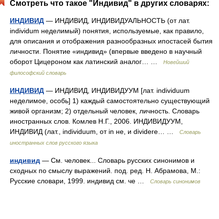
Смотреть что такое "Индивид" в других словарях:
ИНДИВИД
— ИНДИВИД, ИНДИВИДУАЛЬНОСТЬ (от лат.
individum неделимый) понятия, используемые, как правило,
для описания и отображения разнообразных ипостасей бытия
личности. Понятие «индивид» (впервые введено в научный
оборот Цицероном как латинский аналог… …
Новейший
философский словарь
ИНДИВИД
— ИНДИВИД, ИНДИВИДУУМ [лат. individuum
неделимое, особь] 1) каждый самостоятельно существующий
живой организм; 2) отдельный человек, личность. Словарь
иностранных слов. Комлев Н.Г., 2006. ИНДИВИДУУМ,
ИНДИВИД (лат., individuum, от in не, и dividere… …
Словарь
иностранных слов русского языка
индивид
— См. человек... Словарь русских синонимов и
сходных по смыслу выражений. под. ред. Н. Абрамова, М.:
Русские словари, 1999. индивид см. че …
Словарь синонимов