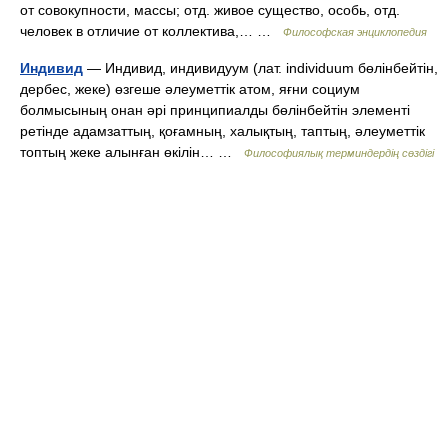
от совокупности, массы; отд. живое существо, особь, отд.
человек в отличие от коллектива,… …
Философская энциклопедия
Индивид
— Индивид, индивидуум (лат. individuum бөлінбейтін,
дербес, жеке) өзгеше әлеуметтік атом, яғни социум
болмысының онан әрі принципиалды бөлінбейтін элементі
ретінде адамзаттың, қоғамның, халықтың, таптың, әлеуметтік
топтың жеке алынған өкілін… …
Философиялық терминдердің сөздігі